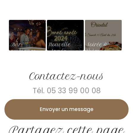
Bar
Nouvelle
Soirée à
ambiance
Année
thème
conviviale
orientale
dans un
restaurant à
Contactez-nous
Lanne-en-
Barétous
Tél.
05 33 99 00 08
Envoyer un message
Partagez cette page