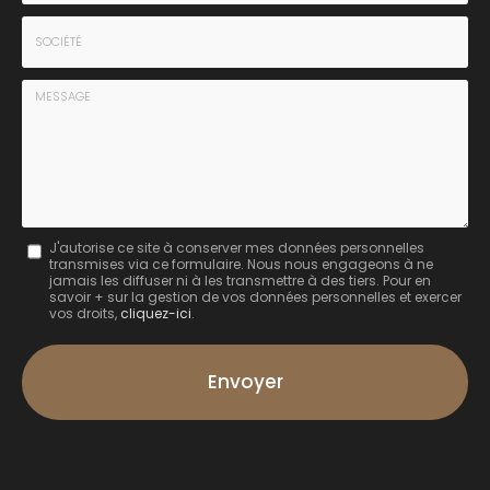
*
*
Tél.
:
*
Société
:
Message
J'autorise ce site à conserver mes données personnelles
transmises via ce formulaire. Nous nous engageons à ne
:
jamais les diffuser ni à les transmettre à des tiers. Pour en
savoir + sur la gestion de vos données personnelles et exercer
*
vos droits,
cliquez-ici
.
Acceptation
RGPD
Envoyer
*