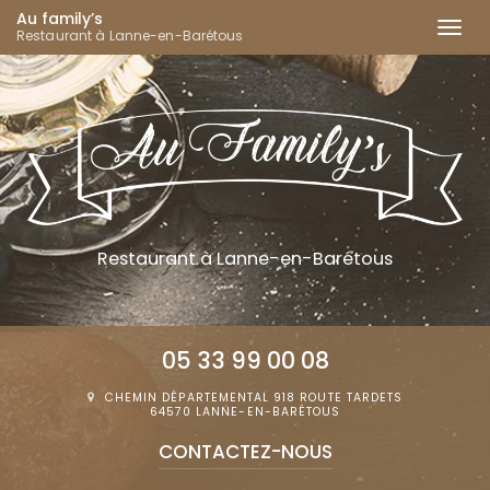
Au family’s
Togg
Restaurant à Lanne-en-Barétous
navi
Aller
au
contenu
principal
Restaurant
à Lanne-en-Barétous
05 33 99 00 08
CHEMIN DÉPARTEMENTAL 918 ROUTE TARDETS
64570 LANNE-EN-BARÉTOUS
CONTACTEZ-
NOUS