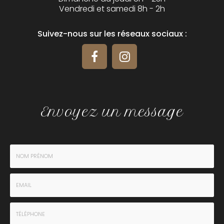
Vendredi et samedi 8h - 2h
Suivez-nous sur les réseaux sociaux :
Envoyez un message
Nom
-
Prénom
Email
:
: