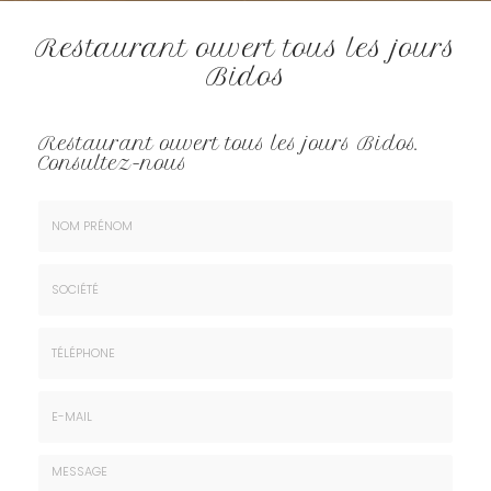
Restaurant ouvert tous les jours
Bidos
Restaurant ouvert tous les jours Bidos.
Consultez-nous
Nom
&
Prénom
Société
*
:
Téléphone
E-
mail