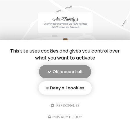
This site uses cookies and gives you control over
what you want to activate
OK, accept all
En savoir +
Au family’s, restaurant
à Lanne-en-Barétous
Deny all cookies
Mentions légales
-
Plan du site
-
Liens utiles
-
Secteur
-
Au Family's
Cookies
PERSONALIZE
Création et référencement de site Internet
Fermer
PRIVACY POLICY
Demande de Devis
Notre savoir-faire : Restaurant à Lanne-en-Barétous