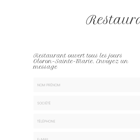
Restaura
Restaurant ouvert tous les jours
Oloron-Sainte-Marie.
Envoyez un
message
Nom
&
Prénom
Société
*
:
Téléphone