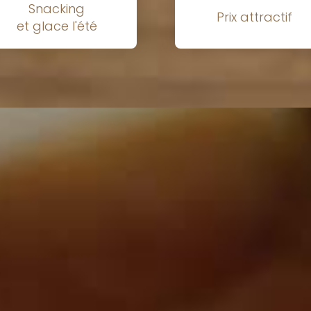
Snacking
Prix attractif
et glace l'été