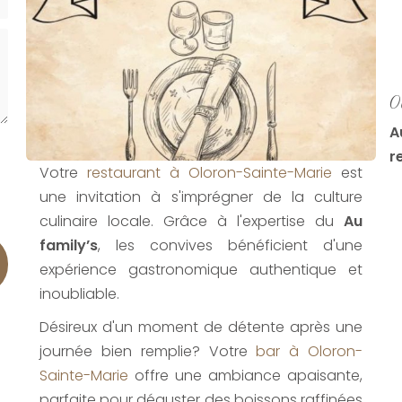
O
A
r
Votre
restaurant à Oloron-Sainte-Marie
est
une invitation à s'imprégner de la culture
culinaire locale. Grâce à l'expertise du
Au
family’s
, les convives bénéficient d'une
expérience gastronomique authentique et
inoubliable.
Désireux d'un moment de détente après une
journée bien remplie? Votre
bar à Oloron-
Sainte-Marie
offre une ambiance apaisante,
parfaite pour déguster des boissons raffinées