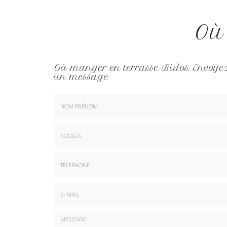
Où
Où manger en terrasse Bidos.
Envoye
un message
Nom
&
Prénom
Société
*
:
Téléphone
E-
mail