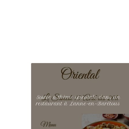
Soirée à thème orientale dans un
restaurant à Lanne-en-Barétous