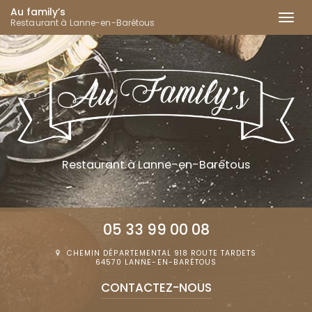
Au family’s
Togg
Restaurant à Lanne-en-Barétous
navi
Aller
au
contenu
principal
Restaurant
à Lanne-en-Barétous
05 33 99 00 08
CHEMIN DÉPARTEMENTAL 918 ROUTE TARDETS
64570 LANNE-EN-BARÉTOUS
CONTACTEZ-
NOUS