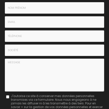
Nom
-
Prénom
Email
:
:
*
*
Tél.
:
*
Société
:
Message
J'autorise ce site à conserver mes données personnelles
transmises via ce formulaire. Nous nous engageons à ne
:
jamais les diffuser ni à les transmettre à des tiers. Pour en
savoir + sur la gestion de vos données personnelles et exercer
*