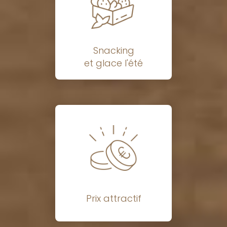
Snacking
et glace l'été
Prix attractif