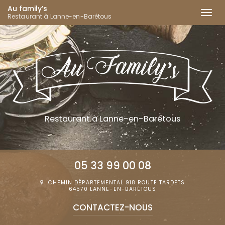
Au family’s
Togg
Restaurant à Lanne-en-Barétous
navi
Aller
au
contenu
principal
Restaurant
à Lanne-en-Barétous
05 33 99 00 08
CHEMIN DÉPARTEMENTAL 918 ROUTE TARDETS
64570 LANNE-EN-BARÉTOUS
CONTACTEZ-
NOUS