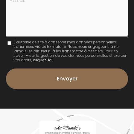
:
Message
J'autorise ce site à conserver mes données personnelles
transmises via ce formulaire. Nous nous engageons à ne
:
jamais les diffuser ni à les transmettre à des tiers. Pour en
savoir + sur la gestion de vos données personnelles et exercer
*
vos droits,
cliquez-ici
.
Acceptation
RGPD
Envoyer
*