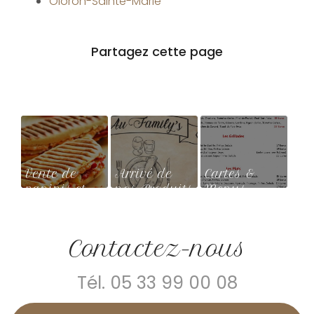
Oloron-Sainte-Marie
Vente de
Arrivé de
Cartes &
paninis et
nos Produits
Menus
glace en
d'été
continu à
Lanne-en-
Contactez-nous
Barétous
Tél.
05 33 99 00 08