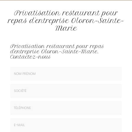
Privatisation restaurant pour
repas d'entreprise Oloron-Sainte-
Marie
Privatisation restaurant pour repas
d'entreprise Oloron-Sainte-Marie.
Contactez-nous
Nom
&
Prénom
Société
*
:
Téléphone