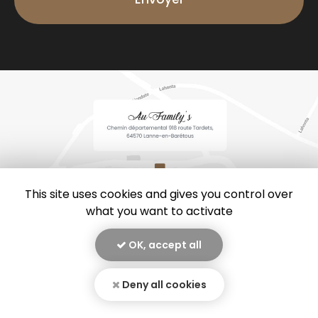
*
This site uses cookies and gives you control over
what you want to activate
OK, accept all
En savoir +
Au family’s, restaurant
à Lanne-en-Barétous
Deny all cookies
Mentions légales
-
Plan du site
-
Liens utiles
-
Secteur
-
Au Family's
Cookies