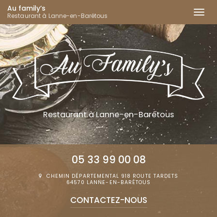
Au family’s
Togg
Restaurant à Lanne-en-Barétous
navi
Aller
au
contenu
principal
Restaurant
à Lanne-en-Barétous
05 33 99 00 08
CHEMIN DÉPARTEMENTAL 918 ROUTE TARDETS
64570 LANNE-EN-BARÉTOUS
CONTACTEZ-
NOUS