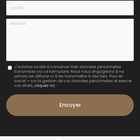
*
Tél.
:
*
Société
:
Message
J'autorise ce site à conserver mes données personnelles
transmises via ce formulaire. Nous nous engageons à ne
:
jamais les diffuser ni à les transmettre à des tiers. Pour en
savoir + sur la gestion de vos données personnelles et exercer
*
vos droits,
cliquez-ici
.
Acceptation
RGPD
Envoyer
*