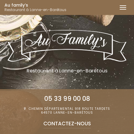
Au family’s
Togg
Restaurant à Lanne-en-Barétous
navi
Aller
au
contenu
principal
Restaurant
à Lanne-en-Barétous
05 33 99 00 08
CHEMIN DÉPARTEMENTAL 918 ROUTE TARDETS
64570 LANNE-EN-BARÉTOUS
CONTACTEZ-
NOUS