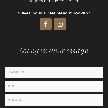
Vendredi et samedi 8h - 2h
Suivez-nous sur les réseaux sociaux :
Envoyez un message
Nom
-
Prénom
Email
:
:
*