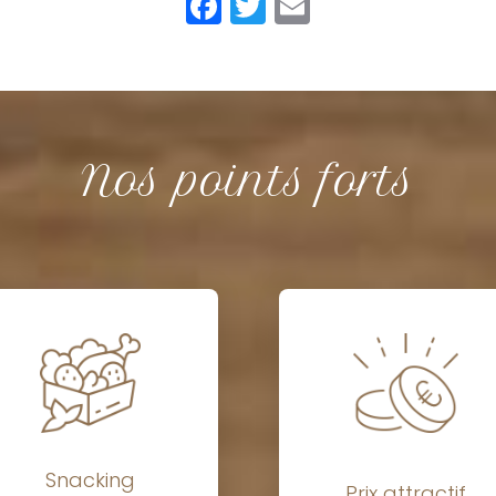
Facebook
Twitter
Email
Nos points forts
Snacking
Prix attractif