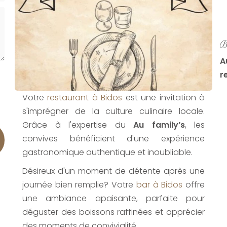
B
A
r
Votre
restaurant à Bidos
est une invitation à
s'imprégner de la culture culinaire locale.
Grâce à l'expertise du
Au family’s
, les
convives bénéficient d'une expérience
gastronomique authentique et inoubliable.
Désireux d'un moment de détente après une
journée bien remplie? Votre
bar à Bidos
offre
une ambiance apaisante, parfaite pour
déguster des boissons raffinées et apprécier
des moments de convivialité.