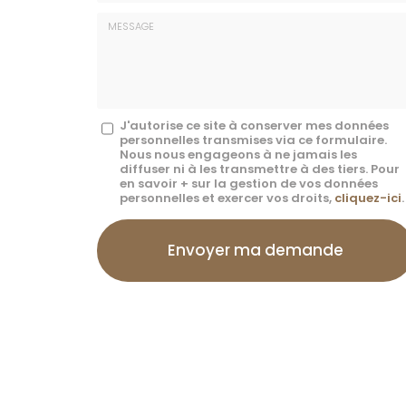
E-
mail
*
Message
J'autorise ce site à conserver mes données
personnelles transmises via ce formulaire.
:
Nous nous engageons à ne jamais les
diffuser ni à les transmettre à des tiers. Pour
*
en savoir + sur la gestion de vos données
personnelles et exercer vos droits,
cliquez-ici
.
Acceptation
RGPD
Envoyer ma demande
*