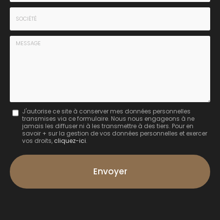
*
*
Tél.
:
*
Société
:
Message
J'autorise ce site à conserver mes données personnelles
transmises via ce formulaire. Nous nous engageons à ne
:
jamais les diffuser ni à les transmettre à des tiers. Pour en
savoir + sur la gestion de vos données personnelles et exercer
*
vos droits,
cliquez-ici
.
Acceptation
RGPD
Envoyer
*