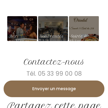
Bar
Nouveautés
Soirée à
ambiance
thème
conviviale
orientale
dans un
restaurant à
Contactez-nous
Lanne-en-
Barétous
Tél.
05 33 99 00 08
Envoyer un message
Partagez cette page