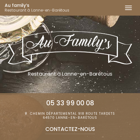
Au family’s
Togg
Restaurant à Lanne-en-Barétous
navi
Aller
au
contenu
principal
Restaurant
à Lanne-en-Barétous
05 33 99 00 08
CHEMIN DÉPARTEMENTAL 918 ROUTE TARDETS
64570 LANNE-EN-BARÉTOUS
CONTACTEZ-
NOUS