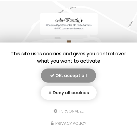
This site uses cookies and gives you control over
what you want to activate
OK, accept all
En savoir +
Au family’s, restaurant
à Lanne-en-Barétous
Deny all cookies
Mentions légales
-
Plan du site
-
Liens utiles
-
Secteur
-
Au Family's
Cookies
PERSONALIZE
Création et référencement de site Internet
Fermer
PRIVACY POLICY
Demande de Devis
Notre savoir-faire : Restaurant à Lanne-en-Barétous