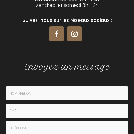
Vendredi et samedi 8h - 2h
Suivez-nous sur les réseaux sociaux :
Envoyez un message
Nom
-
Prénom
Email
:
: