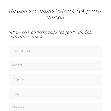
Brasserie ouverte tous les jours
Bidos
Brasserie ouverte tous les jours Bidos.
Consultez-nous
Nom
&
Prénom
Société
*
:
Téléphone
E-
mail