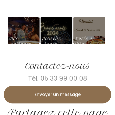
Bar
Nouvelle
Soirée à
ambiance
Année
thème
conviviale
orientale
dans un
restaurant à
Contactez-nous
Lanne-en-
Barétous
Tél.
05 33 99 00 08
Envoyer un message
Partagez cette page