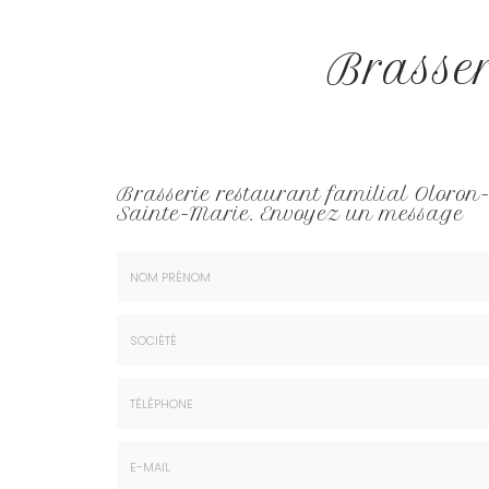
Brasser
Brasserie restaurant familial Oloron
Sainte-Marie.
Envoyez un message
Nom
&
Prénom
Société
*
:
Téléphone