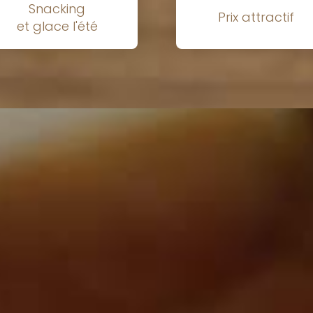
Snacking
Prix attractif
et glace l'été