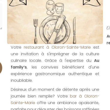
O
A
r
Votre
restaurant à Oloron-Sainte-Marie
est
une invitation à s'imprégner de la culture
culinaire locale. Grâce à l'expertise du
Au
family’s
, les convives bénéficient d'une
expérience gastronomique authentique et
inoubliable.
Désireux d'un moment de détente après une
journée bien remplie? Votre
bar à Oloron-
Sainte-Marie
offre une ambiance apaisante,
parfaite pour déguster des boissons raffinées