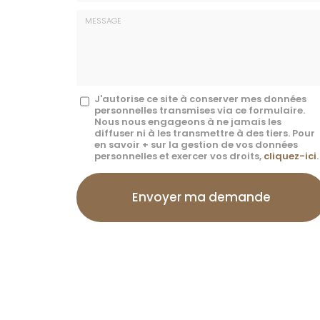
E-
mail
*
Message
J'autorise ce site à conserver mes données
personnelles transmises via ce formulaire.
:
Nous nous engageons à ne jamais les
diffuser ni à les transmettre à des tiers. Pour
*
en savoir + sur la gestion de vos données
personnelles et exercer vos droits,
cliquez-ici
.
Acceptation
RGPD
Envoyer ma demande
*