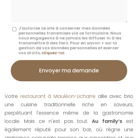
*
Message
J'autorise ce site à conserver mes données
personnelles transmises via ce formulaire. Nous
:
nous engageons à ne jamais les diffuser ni à les
transmettre à des tiers. Pour en savoir + sur la
*
gestion de vos données personnelles et exercer
vos droits,
cliquez-ici
.
Acceptation
RGPD
Envoyer ma demande
*
Votre
restaurant à Mauléon-Licharre
allie avec brio
une cuisine traditionnelle riche en saveurs,
perpétuant l'essence même de la gastronomie
locale. Mais ce n'est pas tout.
Au family’s
est
également réputé pour son bar, où règne une
ambiance conviviale propice aux rencontres et aux