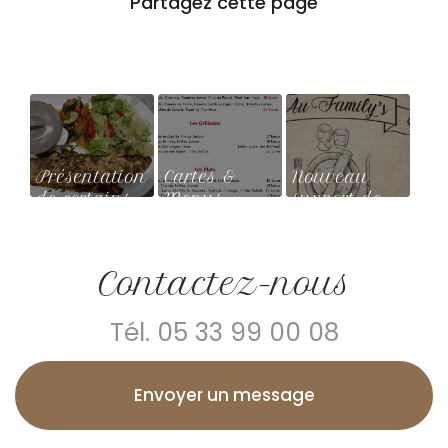
Présentation
Cartes &
Nouveau
de certains
Menus
support de
Plats ou
communication
Entrées (des
web
Menus ou à
Contactez-nous
la Carte)
Tél.
05 33 99 00 08
Envoyer un message