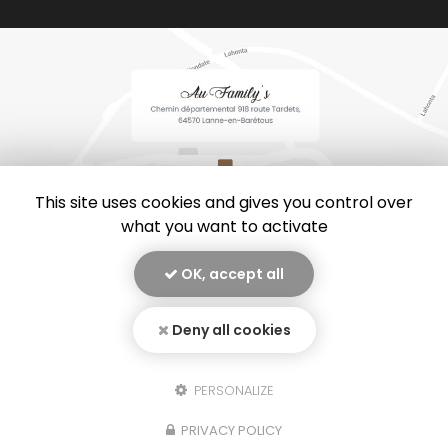
This site uses cookies and gives you control over
what you want to activate
OK, accept all
En savoir +
Au family’s, restaurant
à Lanne-en-Barétous
Deny all cookies
Mentions légales
-
Plan du site
-
Liens utiles
-
Secteur
-
Au Family's
Cookies
PERSONALIZE
Création et référencement de site Internet
Fermer
PRIVACY POLICY
Demande de Devis
Notre savoir-faire : Restaurant à Lanne-en-Barétous