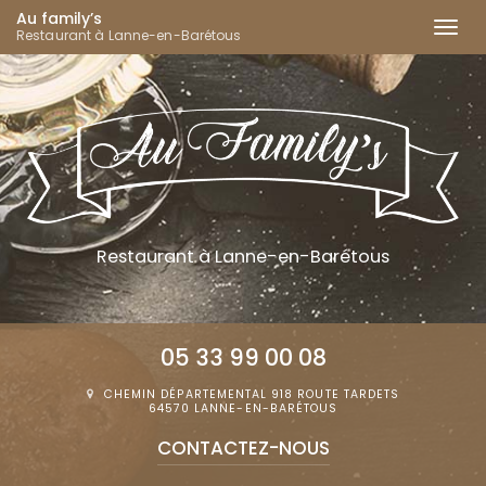
Au family’s
Togg
Restaurant à Lanne-en-Barétous
navi
Aller
au
contenu
principal
Restaurant
à Lanne-en-Barétous
05 33 99 00 08
CHEMIN DÉPARTEMENTAL 918 ROUTE TARDETS
64570 LANNE-EN-BARÉTOUS
CONTACTEZ-
NOUS