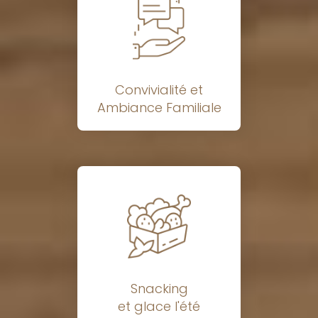
Convivialité et
Ambiance Familiale
Snacking
et glace l'été