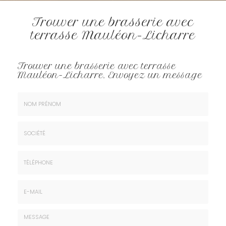
Trouver une brasserie avec
terrasse Mauléon-Licharre
Trouver une brasserie avec terrasse
Mauléon-Licharre.
Envoyez un message
Nom
&
Prénom
Société
*
:
Téléphone
E-
mail