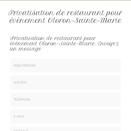
Privatisation de restaurant pour
évènement Oloron-Sainte-Marie
Privatisation de restaurant pour
évènement Oloron-Sainte-Marie.
Envoyez
un message
Nom
&
Prénom
Société
*
:
Téléphone
E-