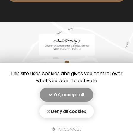
This site uses cookies and gives you control over
what you want to activate
OK, accept all
En savoir +
Au family’s, restaurant
à Lanne-en-Barétous
Deny all cookies
Mentions légales
-
Plan du site
-
Liens utiles
-
Secteur
-
Au Family's
Cookies
PERSONALIZE