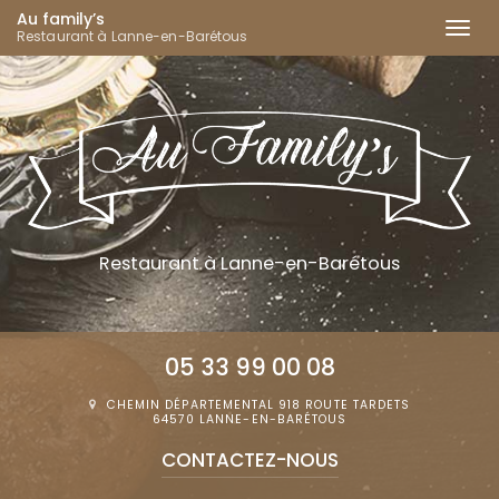
Au family’s
Togg
Restaurant à Lanne-en-Barétous
navi
Aller
au
contenu
principal
Restaurant
à Lanne-en-Barétous
05 33 99 00 08
CHEMIN DÉPARTEMENTAL 918 ROUTE TARDETS
64570 LANNE-EN-BARÉTOUS
CONTACTEZ-
NOUS