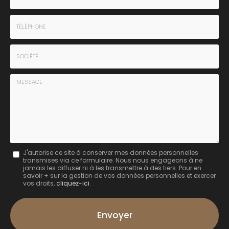
-
Prénom
Email
:
:
*
*
Tél.
:
*
Société
:
Message
J'autorise ce site à conserver mes données personnelles
transmises via ce formulaire. Nous nous engageons à ne
:
jamais les diffuser ni à les transmettre à des tiers. Pour en
savoir + sur la gestion de vos données personnelles et exercer
*
vos droits,
cliquez-ici
.
Acceptation
RGPD
Envoyer
*