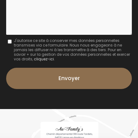
:
Message
J'autorise ce site à conserver mes données personnelles
transmises via ce formulaire. Nous nous engageons à ne
:
jamais les diffuser ni à les transmettre à des tiers. Pour en
savoir + sur la gestion de vos données personnelles et exercer
*
vos droits,
cliquez-ici
.
Acceptation
RGPD
Envoyer
*