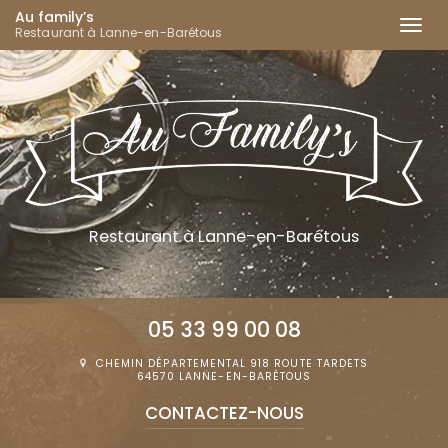
Au family’s
Togg
Restaurant à Lanne-en-Barétous
navi
Aller
au
contenu
principal
Restaurant
à Lanne-en-Barétous
05 33 99 00 08
CHEMIN DÉPARTEMENTAL 918 ROUTE TARDETS
64570 LANNE-EN-BARÉTOUS
CONTACTEZ-
NOUS