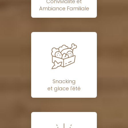
Convivialité et
Ambiance Familiale
Snacking
et glace l'été