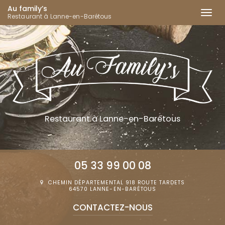
Au family’s
Togg
Restaurant à Lanne-en-Barétous
navi
Aller
au
contenu
principal
Restaurant
à Lanne-en-Barétous
05 33 99 00 08
CHEMIN DÉPARTEMENTAL 918 ROUTE TARDETS
64570 LANNE-EN-BARÉTOUS
CONTACTEZ-
NOUS