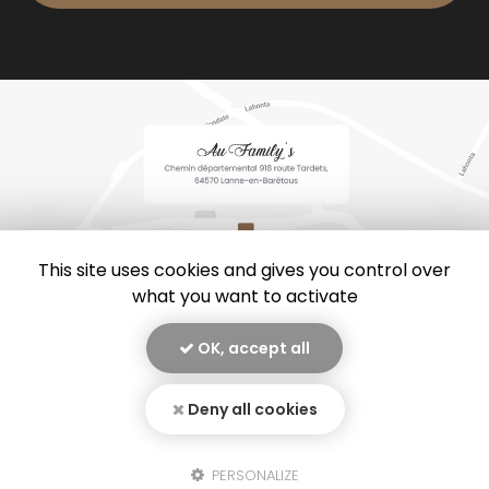
This site uses cookies and gives you control over
what you want to activate
OK, accept all
En savoir +
Au family’s, restaurant
à Lanne-en-Barétous
Deny all cookies
Mentions légales
-
Plan du site
-
Liens utiles
-
Secteur
-
Au Family's
Cookies
PERSONALIZE