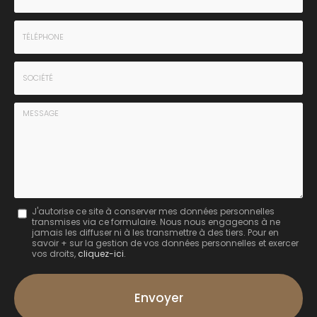
-
Prénom
Email
:
:
*
*
Tél.
:
*
Société
:
Message
J'autorise ce site à conserver mes données personnelles
transmises via ce formulaire. Nous nous engageons à ne
:
jamais les diffuser ni à les transmettre à des tiers. Pour en
savoir + sur la gestion de vos données personnelles et exercer
*
vos droits,
cliquez-ici
.
Acceptation
RGPD
Envoyer
*