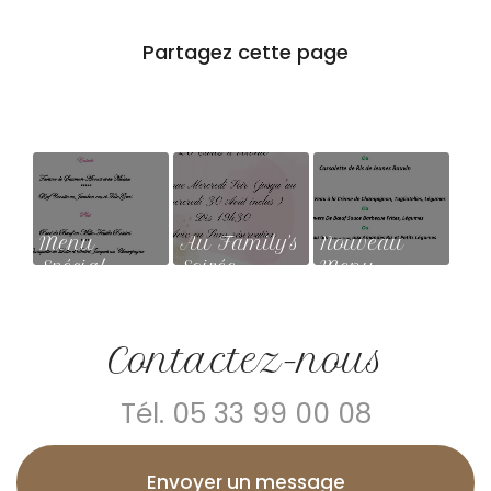
Menu
Au Family's
Nouveau
Spécial
Soirée
Menu
Saint
Moules
Valentin
Frites
Contactez-nous
Tél.
05 33 99 00 08
Envoyer un message