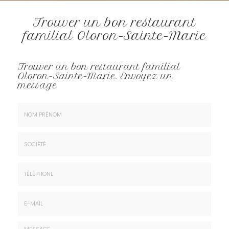
Trouver un bon restaurant
familial Oloron-Sainte-Marie
Trouver un bon restaurant familial
Oloron-Sainte-Marie.
Envoyez un
message
Nom
&
Prénom
Société
*
:
Téléphone
E-