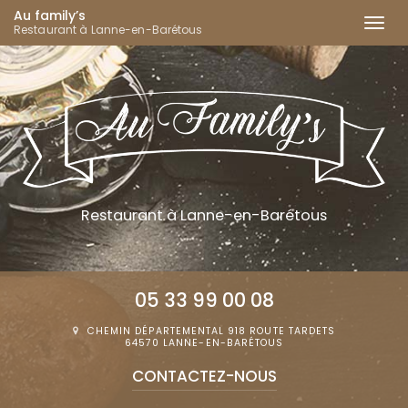
Au family’s
Togg
Restaurant à Lanne-en-Barétous
navi
Aller
au
contenu
principal
Restaurant
à Lanne-en-Barétous
05 33 99 00 08
CHEMIN DÉPARTEMENTAL 918 ROUTE TARDETS
64570 LANNE-EN-BARÉTOUS
CONTACTEZ-
NOUS